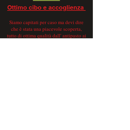
Ottimo cibo e accoglienza
Siamo capitati per caso ma devi dire
che è stata una piacevole scoperta,
tutto di ottima qualità dall' antipasto ai
secondi, e poi la gentilezza del
personale, grazie e alla prossima e
peccato che siamo distanti...
.
Hans V