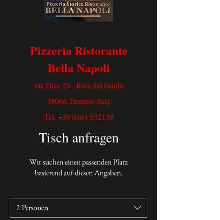
Pizzeria Ristorante
Bella Napoli
via Diaz 29 , Riva del Garda
38066,Trentino Italy
Tel.
+39 0464 552139
Tisch anfragen
Wir suchen einen passenden Platz
basierend auf diesen Angaben.
2 Personen